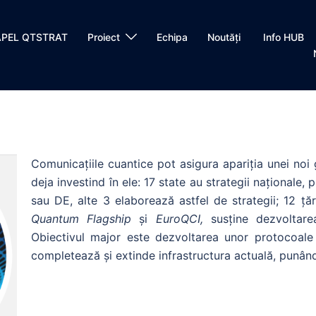
APEL QTSTRAT
Proiect
Echipa
Noutăți
Info HUB
Comunicațiile cuantice pot asigura apariția unei noi g
deja investind în ele: 17 state au strategii naționale
sau DE, alte 3 elaborează astfel de strategii; 12 ță
Quantum Flagship
și
EuroQCI,
susține dezvoltarea
Obiectivul major este dezvoltarea unor protocoal
completează și extinde infrastructura actuală, punând