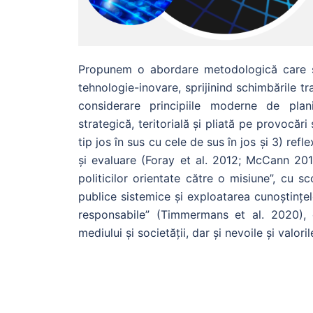
Propunem o abordare metodologică care se î
tehnologie-inovare, sprijinind schimbările t
considerare principiile moderne de plan
strategică, teritorială și pliată pe provocă
tip jos în sus cu cele de sus în jos și 3) ref
și evaluare (Foray et al. 2012; McCann 201
politicilor orientate către o misiune”, cu s
publice sistemice și exploatarea cunoștințel
responsabile” (Timmermans et al. 2020), 
mediului și societății, dar și nevoile și valori