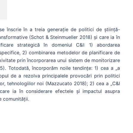
nscrie în a treia generație de politici de știință-
ransformative (Schot & Steinmueller 2018) și care ia în
ificare strategică în domeniul C&I: 1) abordarea
ri specifice, 2) combinarea metodelor de planificare de
lexivitate prin încorporarea unui sistem de monitorizare
5). Totodată, încorporăm noile tendințe: 1) cea a „a
copul de a rezolva principalele provocări prin politici
or, tehnologiilor noi (Mazzucato 2018); 2) cea a „C&I
care ia în considerare efectele și impactul asupra
le comunității.